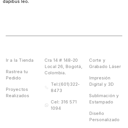
dapibus leo.
Laser Design
Contáctanos
Servicios
Ir a la Tienda
Cra 14 # 148-20
Corte y
Local 26, Bogotá,
Grabado Láser
Rastrea tu
Colombia.
Pedido
Impresión
Tel:(601)322-
Digital y 3D
Proyectos
8473
Realizados
Sublimación y
Cel: 316 571
Estampado
1094
Diseño
Personalizado