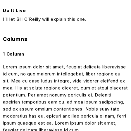
Do It Live
I’ll let Bill O’Reilly will
explain
this one.
Columns
1 Column
Lorem ipsum dolor sit amet, feugiat delicata liberavisse
id cum, no quo maiorum intellegebat, liber regione eu
sit. Mea cu case ludus integre, vide viderer eleifend ex
mea. His at soluta regione diceret, cum et atqui placerat
petentium. Per amet nonumy periculis ei. Deleniti
apeirian temporibus eam cu, ad mea ipsum sadipscing,
sed ex assum omnium contentiones. Nobis suavitate
moderatius has eu, epicuri ancillae pericula ei nam, ferri
ipsum quaeque est ea. Lorem ipsum dolor sit amet,
feugiat delicata liberavisse id cum