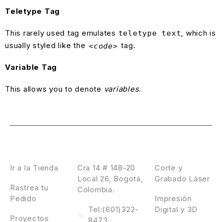
Teletype Tag
This rarely used tag emulates
, which is
teletype text
usually styled like the
tag.
<code>
Variable Tag
This allows you to denote
variables
.
Laser Design
Contáctanos
Servicios
Ir a la Tienda
Cra 14 # 148-20
Corte y
Local 26, Bogotá,
Grabado Láser
Rastrea tu
Colombia.
Pedido
Impresión
Tel:(601)322-
Digital y 3D
Proyectos
8473